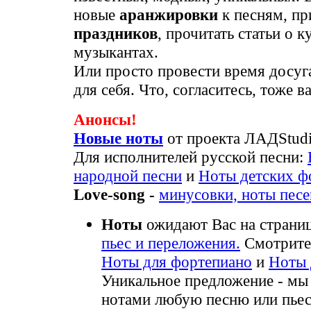
новые
аранжировки
к песням, п
праздников
, прочитать статьи о к
музыкантах.
Или просто провести время досуга
для себя. Что, согласитесь, тоже в
Анонсы!
Новые ноты
от проекта ЛАДStudi
Для исполнителей русской песни:
народной песни
и
Ноты детских ф
Love-song -
минусовки, ноты песе
Ноты
ожидают Вас на страни
пьес и переложения.
Смотрите 
Ноты для фортепиано
и
Ноты 
Уникальное предложение - мы
нотами любую песню или пьес