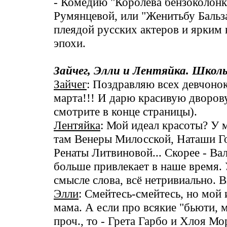
- Комедию "Королева бензоколон
Румянцевой, или "Женитьбу Бальз
плеядой русских актеров и ярки
эпохи.
Зайчег, Элли и Лентяйка. Школ
Зайчег
: Поздравляю всех девчонок
марта!!! И дарю красивую дворов
смотрите в конце страницы).
Лентяйка
: Мой идеал красоты? У 
там Венеры Милосской, Наташи Г
Ренаты Литвиновой... Скорее - Ва
больше привлекает в наше время. 
смысле слова, всё нетривиально. 
Элли
: Смейтесь-смейтесь, но мой 
мама. А если про всякие "бьюти, м
проч., то - Грета Гарбо и Хлоя Мо