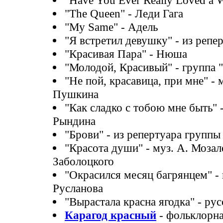
"The Queen" - Леди Гага
"My Same" - Адель
"Я встретил девушку" - из репер
"Красивая Пара" - Нюша
"Молодой, Красивый" - группа 
"Не пой, красавица, при мне" - м
Пушкина
"Как сладко с тобою мне быть" -
Рындина
"Брови" - из репертуара группы
"Красота души" - муз. А. Мозале
Заболоцкого
"Окрасился месяц багрянцем" -
Русланова
"Вырастала красна ягодка" - ру
Карагод красный
- фольклорна