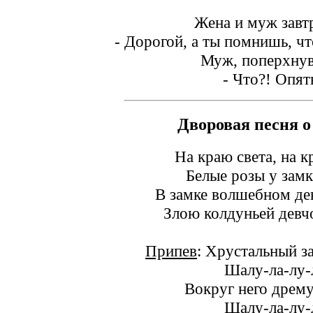
Жена и муж завт
- Дорогой, а ты помнишь, чт
Муж, поперхну
- Что?! Опят
Дворовая песня о
На краю света, на 
Белые розы у замк
В замке волшебном де
Злою колдуньей девчо
Припев
: Хрустальный з
Шалу-ла-лу-
Вокруг него дрему
Шалу-ла-лу-