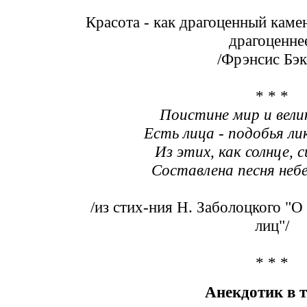
Красота - как драгоценный каме
драгоценне
/Фрэнсис Бэк
* * *
Поистине мир и велик
Есть лица - подобья ли
Из этих, как солнце,
Составлена песня неб
/из стих-ния Н. Заболоцкого "О
лиц"/
* * *
Анекдотик в 