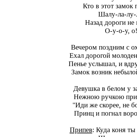
Кто в этот замок 
Шалу-ла-лу-
Назад дороги не 
О-у-о-у, о
Вечером поздним с ох
Ехал дорогой молоден
Пенье услышал, и вдру
Замок возник небылой
Девушка в белом у з
Нежною ручкою при
"Иди же скорее, не б
Принц и погнал воро
Припев
: Куда коня ты