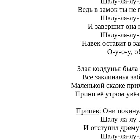
Шалу-ла-лу-
Ведь в замок ты не
Шалу-ла-лу-
И завершит она 
Шалу-ла-лу-
Навек оставит в з
О-у-о-у, о
Злая колдунья была
Все заклинанья за
Маленькой сказке при
Принц её утром увёз
Припев
: Они покину
Шалу-ла-лу-
И отступил дрему
Шалу-ла-лу-