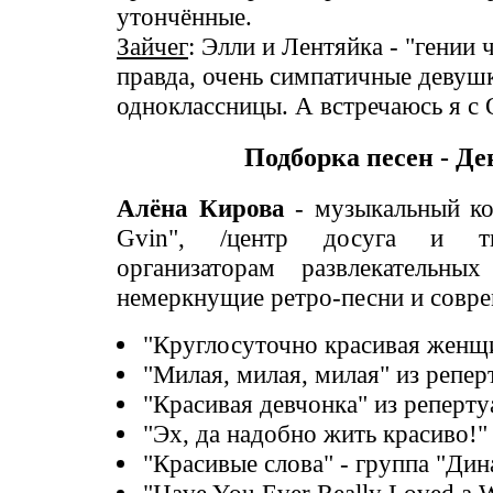
утончённые.
Зайчег
: Элли и Лентяйка - "гении 
правда, очень симпатичные девуш
одноклассницы. А встречаюсь я с 
Подборка песен - Д
Алёна Кирова
- музыкальный ко
Gvin", /центр досуга и тво
организаторам развлекательны
немеркнущие ретро-песни и совр
"Круглосуточно красивая женщи
"Милая, милая, милая" из репе
"Красивая девчонка" из реперту
"Эх, да надобно жить красиво!"
"Красивые слова" - группа "Дин
"Have You Ever Really Loved a