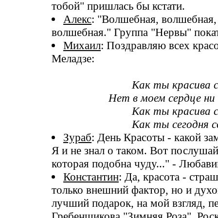
тобой" пришлась бы кстати.
Алекс
: "Волшебная, волшебная,
волшебная." Группа "Нервы" покат
Михаил
: Поздравляю всех крас
Меладзе:
Как ты красива с
Нет в моем сердце ни б
Как ты красива с
Как ты сегодня с
Зураб
: День Красоты - какой з
Я и не знал о таком. Вот послуша
которая подобна чуду..." - Любави
Константин
: Да, красота - стра
только внешний фактор, но и дух
лучший подарок, на мой взгляд, п
Гребенщикова "Зимняя Роза". Рос