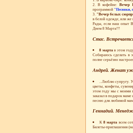
2. В кофейне:
Вечер 
программой
"Песняки, 
3.
"Вечер белых сюрпр
в белой одежде, или же
Рады, если наш опыт 
Днем 8 Марта!!!
Стас. Встречается
8 марта
в этом году
Собираюсь сделать в 
полне серьёзно настроен
Андрей. Женат уже
...Люблю супругу. 
цветы, конфеты, сувенир
этом году мы с моими 
заказал в подарок маме
песню для любимой мамы
Геннадий. Менедж
К
8 марта
всем сот
Билеты-приглашения (на