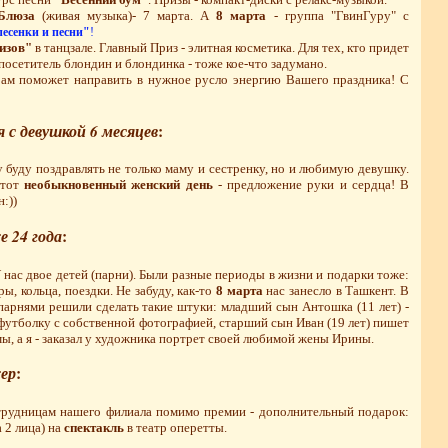
Блюза
(живая музыка)- 7 марта. А
8 марта
- группа "ГвинГуру" с
песенки и песни"
!
изов"
в танцзале. Главный Приз - элитная косметика. Для тех, кто придет
 посетитель блондин и блондинка - тоже кое-что задумано.
Вам поможет направить в нужное русло энергию Вашего праздника! С
 с девушкой 6 месяцев
:
 буду поздравлять не только маму и сестренку, но и любимую девушку.
этот
необыкновенный женский день
- предложение руки и сердца! В
:))
 24 года
:
У нас двое детей (парни). Были разные периоды в жизни и подарки тоже:
ы, кольца, поездки. Не забуду, как-то
8 марта
нас занесло в Ташкент. В
парнями решили сделать такие штуки: младший сын Антошка (11 лет) -
 футболку с собственной фотографией, старший сын Иван (19 лет) пишет
, а я - заказал у художника портрет своей любимой жены Ирины.
ер
:
рудницам нашего филиала помимо премии - дополнительный подарок:
 2 лица) на
спектакль
в театр оперетты.