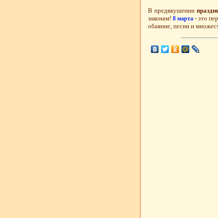
В предвкушении
праздн
законам!
- это пе
8 марта
обаяние, песни и множес