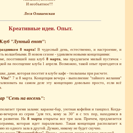
И необъятное!!!
Леся Олишевская
Креативные идеи. Опыт.
 Клуб "Лунный енот"
:
раздником 8 марта!
В чудесный день, естественно, и настроение, и
ть волшебными. В новом сезоне - удивляем новыми концепциями:
аме, посетившей наш клуб
8 марта
, мы предлагаем милый пустячок -
дкой на посещение клуба 1 апреля. Возможно, такой опыт пригодится и
ке, даме, которая посетит в клубе кафе - тюльпаны при расчете.
Vita!"
7 и 8 марта. Концепция вечера - выполнение "тайного желания"
еализовать на самом деле эту концепцию довольно просто, если всё
а.
ар "Семь на восемь"
:
полагает тремя залами: караоке-бар, уютная кофейня и танцпол. Когда-
о-вечеров из серии "для тех, кому за 30" и с тех пор, находимся в
и развитии. На
8 марта
открыты все три зала. Причем, предлагается
ограмма, которая идет параллельно. Такая концепция располагает к
 из одного зала в другой. Думаю, никому не будет скучно.
курс песни
"Весенний бум"
. Призы - компакт-диски с релакс-музыкой.