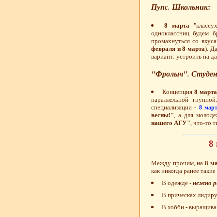
Пупс. Школьник
:
8 марта
"классух
одноклассниц будем б
промахнуться со вкуса
февраля и 8 марта
). Д
вариант: устроить на да
"Фролыч". Студент
Концепция
8 марта
параллельной группо
специализации -
8 мар
весны!"
, а для молод
нашего АГУ"
, что-то т
8
Между прочим, на
8 м
как никогда ранее таки
В одежде -
нежно р
В прическах лидир
В хобби - выращив