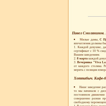
Павел Смолянинов.
Милые дамы,
С П
впечатления должны бы
1. Каждой девушке, д
сертификат с 10 % ски
Вашим заведениям.
2.
8 марта
каждой девуш
3.
Вечеринка "Viva La 
от каждого столика. Р
мерить с позиции юмор
Хоттабыч. Кафе-б
Наше заведение рас
то мы начинали с диск
постоянном движении 
совершенно разная пр
свободному перемещению
1. В караоке-баре: кон