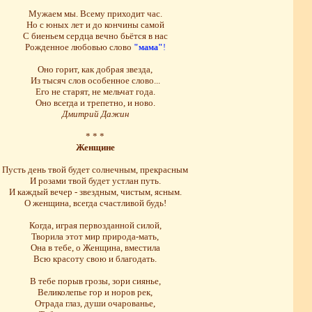
Мужаем мы. Всему приходит час.
Но с юных лет и до кончины самой
С биеньем сердца вечно бьётся в нас
Рожденное любовью слово
"мама"
!
Оно горит, как добрая звезда,
Из тысяч слов особенное слово...
Его не старят, не мельчат года.
Оно всегда и трепетно, и ново.
Дмитрий Дажин
* * *
Женщине
Пусть день твой будет солнечным, прекрасным
И розами твой будет устлан путь.
И каждый вечер - звездным, чистым, ясным.
О женщина, всегда счастливой будь!
Когда, играя первозданной силой,
Творила этот мир природа-мать,
Она в тебе, о Женщина, вместила
Всю красоту свою и благодать.
В тебе порыв грозы, зори сиянье,
Великолепье гор и норов рек,
Отрада глаз, души очарованье,