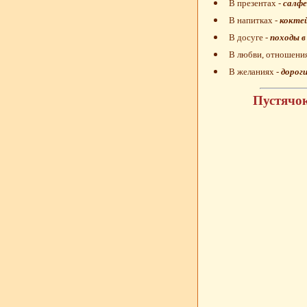
В презентах -
салфе
В напитках -
кокте
В досуге -
походы в
В любви, отношени
В желаниях -
дороги
Пустячок