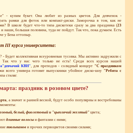
е" - купим букет. Она любит из разных цветов. Для девченок -
рать рамки для фоток или компакт-диски. Заморочка в том, как не
ми? В школе будет что-то типа дискотеки сразу за два праздника (
23
а и наши, большая половина, туда не пойдут. Так что, пока думаем. Есть
че у Бена оттопыр.
 III курса университета
:
? - Будет коллективная всеуровневая тусовка. Мы активно задружили с
й. Так что у нас чего только не есть! Среди всех курсов нашей
, для преподов - солидный концерт
"С праздником
та
"девчачий КВН"
ежи всего универа готовят выпускники убойное диско-шоу
"Ребята с
ипа стиляг.
 марта: праздник в розовом цвете?
арта
, а значит и ранней весной, будут особо популярны и востребованы
е моменты:
озовый, белый, фиолетовый и "цыплячий желтый"
цвета;
уют
длинные волосы
и фантазии с ними;
ание
тюльпанов
и прочих первоцветов своими силами;