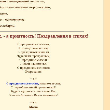
тки с монограммой
инициалов;
йли
с экзотическими ингридиентами;
 кино
;
ях -
постоянство
;
е подарки
.
, - а приятность! Поздравления в стихах!
С праздником светлым,
С праздником ясным,
С праздником нежным,
Чудесным, прекрасным,
С праздником ласки,
Любви и вниманья,
С праздником женского
Очарования!
* * *
началом весны,
С праздником женским,
С первой весенней проталинкой!
Будьте здоровы и счастливы Вы,
Успехов больших Вам и маленьких!
* * *
Мама