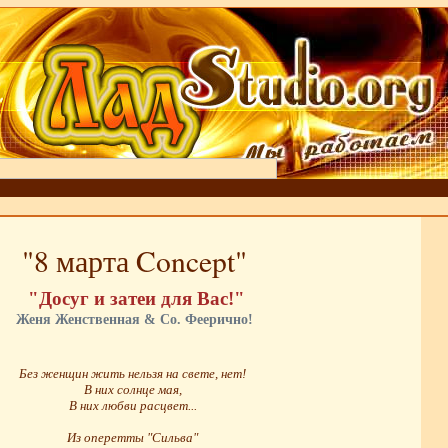
"8 марта Concept"
"Досуг и затеи для Вас!"
Женя Женственная & Co. Феерично!
Без женщин жить нельзя на свете, нет!
В них солнце мая,
В них любви расцвет...
Из оперетты "Сильва"