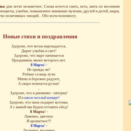
ика
дни летят незаметнее. Снова хочется сиять, петь, жить по весенним
рвоцветы, улыбки, повышенное внимание мужчин, друзей и детей, шарм,
тво позитивных эмоций... Обо всем понемногу.
Новые стихи и поздравления
Здорово, что весна нарождается,
Дарит улыбки и свет!
Здорово, что март начинается
Праздником, милее которого нет.
-
8 Марта
!
Не правда ли?
Робкие солнца лучи
Мягко и бережно радуют,
А скоро помчатся ручьи!
...
Здорово, что в дневнике - пятерка!
И в
школе веселый концерт!
Здорово, что папа подарит котенка.
А с мамой мы будем готовить обед!
8 Марта
! -
Лакомое, цветное
И ароматное!!!
-
8 Марта
!
Ласковое, весеннее